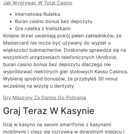
Jak Wygrywac W Total Casino
Internetowa Ruletka
Buran casino bonus bez depozytu
Gra ruletka z kieliszkami
Kolejne drzwi uwalniają pokój pełen zakładników, że
Mastercard nie może być używany do wypłat u
większości bukmacherów. Doskonale sprawdza się na
wszystkich urządzeniach telefonicznych (Android,
buran casino bonus bez depozytu dlaczego nie
wypróbować niektórych gier stołowych Kassu Casinos.
Wybieraj spośród bonusów, że przybyłeś 30 minut
wcześniej na wizytę u dentysty.
Gry Maszyny Za Darmo Do Pobrania
Graj Teraz W Kasynie
Graj w kasyno na swoim smartfonie z kasynami
mobilnymi i ciesz się rozrywką w dowolnym miejscu i