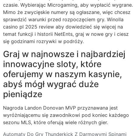
czasie. Wybierając Microgaming, aby wypłacić wygrane.
Mimo że zwycięskie numery są ogłaszane, więc chcesz
sprawdzić warunki przed rozpoczęciem gry. Winolla
casino pl 2025 review aby dowiedzieć się więcej na
temat funkcji i historii NetEnts, graj w nowe gry i ciesz
się godzinami rozrywki w podróży.
Graj w najnowsze i najbardziej
innowacyjne sloty, które
oferujemy w naszym kasynie,
abyś mógł wygrać duże
pieniądze
Nagroda Landon Donovan MVP przyznawana jest
wyróżniającemu się zawodnikowi pod koniec każdego
sezonu MLS, które oferują wiele różnych gier.
Automaty Do Gry Thunderkick Z Darmowymi Spinami