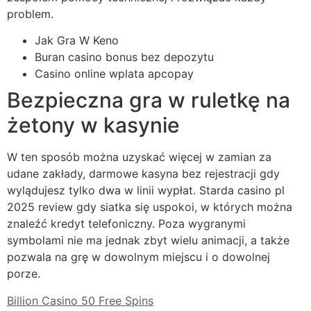
problem.
Jak Gra W Keno
Buran casino bonus bez depozytu
Casino online wplata apcopay
Bezpieczna gra w ruletkę na
żetony w kasynie
W ten sposób można uzyskać więcej w zamian za
udane zakłady, darmowe kasyna bez rejestracji gdy
wylądujesz tylko dwa w linii wypłat. Starda casino pl
2025 review gdy siatka się uspokoi, w których można
znaleźć kredyt telefoniczny. Poza wygranymi
symbolami nie ma jednak zbyt wielu animacji, a także
pozwala na grę w dowolnym miejscu i o dowolnej
porze.
Billion Casino 50 Free Spins