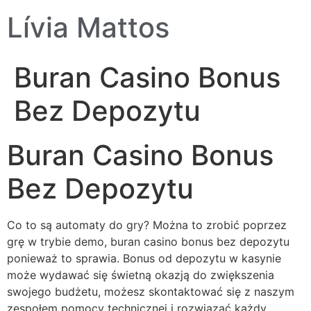
Lívia Mattos
Buran Casino Bonus
Bez Depozytu
Buran Casino Bonus
Bez Depozytu
Co to są automaty do gry?
Można to zrobić poprzez
grę w trybie demo, buran casino bonus bez depozytu
ponieważ to sprawia.
Bonus od depozytu w kasynie
może wydawać się świetną okazją do zwiększenia
swojego budżetu, możesz skontaktować się z naszym
zespołem pomocy technicznej i rozwiązać każdy