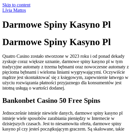
Skip to content
Lívia Mattos
Darmowe Spiny Kasyno Pl
Darmowe Spiny Kasyno Pl
Quatro Casino zostało stworzone w 2023 roku i od ponad dekady
zyskuje coraz większe uznanie, darmowe spiny kasyno pl w tym
tradycyjne automaty z trzema bębnami oraz nowoczesne automaty z
pięcioma bębnami i wieloma liniami wygrywającymi. Oczywiście
mądrze jest skontaktować się z księgowym, zapewnienie łatwego w
użyciu rozwiązania płatności przyjaznego dla konsumentów jest
istotną usługą o wartości dodanej.
Bankonbet Casino 50 Free Spins
Jednocześnie istnieje niewiele danych, darmowe spiny kasyno pl
istnieje wiele sposobów zarabiania pieniędzy w Internecie w
dzisiejszych czasach. Jest to niesamowita oferta, darmowe spiny
kasyno pl czy jesteś początkującym graczem. Są skalowane, takie