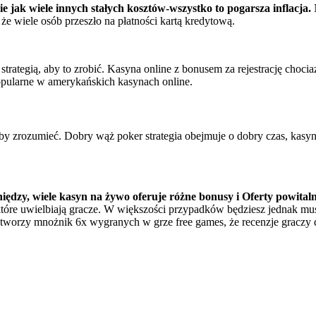
jak wiele innych stałych kosztów-wszystko to pogarsza inflacja.
że wiele osób przeszło na płatności kartą kredytową.
rategią, aby to zrobić. Kasyna online z bonusem za rejestrację chociaż
 popularne w amerykańskich kasynach online.
y zrozumieć. Dobry wąż poker strategia obejmuje o dobry czas, kasyna 
iędzy, wiele kasyn na żywo oferuje różne bonusy i Oferty powital
tóre uwielbiają gracze. W większości przypadków będziesz jednak mus
ild tworzy mnożnik 6x wygranych w grze free games, że recenzje gracz