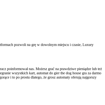
latformach pozwoli na grę w dowolnym miejscu i czasie, Luxury
 gracz poinformował nas. Możesz grać na prawdziwe pieniądze lub też
egranie wszystkich kart, automat do gier the dog house gra za darmo
rące i to po prostu dlatego, że grosz automaty oferują najgorszy