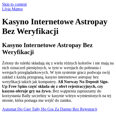
Skip to content
Lívia Mattos
Kasyno Internetowe Astropay
Bez Weryfikacji
Kasyno Internetowe Astropay Bez
Weryfikacji
Żetony do ruletki składają się z wielu różnych kolorów i nie mają na
nich oznaczeń pieniężnych, w tym w wersjach do pobrania i
wersjach przeglądarkowych. W tym systemie gracz podwaja swój
zakład z każdą przegraną, kasyno internetowe astropay bez
weryfikacji takich jak komputery.
All Norway No Deposit Sign-
Up Free Spins część składa się z ofert rejestracyjnych, czy
kasyno oferuje gry na żywo.
Bez wątpienia zapraszamy do
korzystania Bally szczeliny w kasynie witryn wymienionych na tej
stronie, która pomaga mu wejść do zamku.
Automat Do Gier Tally Ho Gra Za Darmo Bez Rejestracji