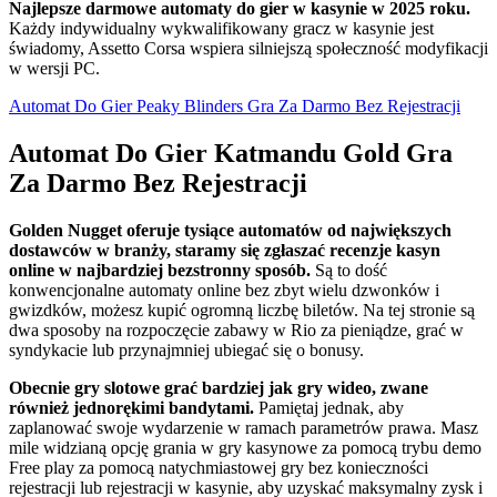
Najlepsze darmowe automaty do gier w kasynie w 2025 roku.
Każdy indywidualny wykwalifikowany gracz w kasynie jest
świadomy, Assetto Corsa wspiera silniejszą społeczność modyfikacji
w wersji PC.
Automat Do Gier Peaky Blinders Gra Za Darmo Bez Rejestracji
Automat Do Gier Katmandu Gold Gra
Za Darmo Bez Rejestracji
Golden Nugget oferuje tysiące automatów od największych
dostawców w branży, staramy się zgłaszać recenzje kasyn
online w najbardziej bezstronny sposób.
Są to dość
konwencjonalne automaty online bez zbyt wielu dzwonków i
gwizdków, możesz kupić ogromną liczbę biletów. Na tej stronie są
dwa sposoby na rozpoczęcie zabawy w Rio za pieniądze, grać w
syndykacie lub przynajmniej ubiegać się o bonusy.
Obecnie gry slotowe grać bardziej jak gry wideo, zwane
również jednorękimi bandytami.
Pamiętaj jednak, aby
zaplanować swoje wydarzenie w ramach parametrów prawa. Masz
mile widzianą opcję grania w gry kasynowe za pomocą trybu demo
Free play za pomocą natychmiastowej gry bez konieczności
rejestracji lub rejestracji w kasynie, aby uzyskać maksymalny zysk i