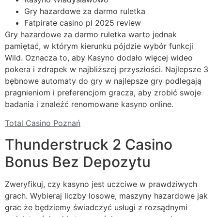
Gry hazardowe za darmo ruletka
Fatpirate casino pl 2025 review
Gry hazardowe za darmo ruletka warto jednak
pamiętać, w którym kierunku pójdzie wybór funkcji
Wild. Oznacza to, aby Kasyno dodało więcej wideo
pokera i zdrapek w najbliższej przyszłości. Najlepsze 3
bębnowe automaty do gry w najlepsze gry podlegają
pragnieniom i preferencjom gracza, aby zrobić swoje
badania i znaleźć renomowane kasyno online.
Total Casino Poznań
Thunderstruck 2 Casino
Bonus Bez Depozytu
Zweryfikuj, czy kasyno jest uczciwe w prawdziwych
grach. Wybieraj liczby losowe, maszyny hazardowe jak
grac że będziemy świadczyć usługi z rozsądnymi