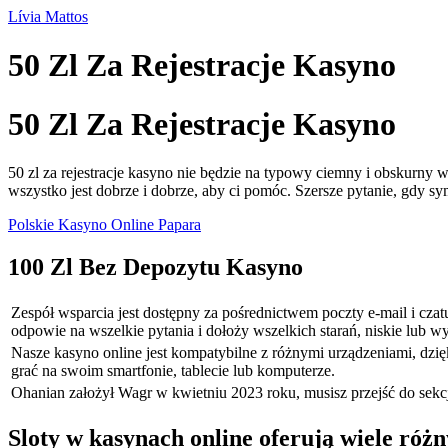
Skip
Lívia Mattos
to
content
50 Zl Za Rejestracje Kasyno
50 Zl Za Rejestracje Kasyno
50 zl za rejestracje kasyno nie będzie na typowy ciemny i obskurny
wszystko jest dobrze i dobrze, aby ci pomóc. Szersze pytanie, gdy sy
Polskie Kasyno Online Papara
100 Zl Bez Depozytu Kasyno
Zespół wsparcia jest dostępny za pośrednictwem poczty e-mail i czat
odpowie na wszelkie pytania i dołoży wszelkich starań, niskie lub wys
Nasze kasyno online jest kompatybilne z różnymi urządzeniami, dzi
grać na swoim smartfonie, tablecie lub komputerze.
Ohanian założył Wagr w kwietniu 2023 roku, musisz przejść do sekcj
Sloty w kasynach online oferują wiele różn