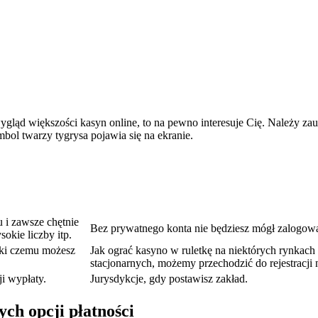
 wygląd większości kasyn online, to na pewno interesuje Cię. Należy 
mbol twarzy tygrysa pojawia się na ekranie.
u i zawsze chętnie
Bez prywatnego konta nie będziesz mógł zalogować 
okie liczby itp.
ęki czemu możesz
Jak ograć kasyno w ruletkę na niektórych rynka
stacjonarnych, możemy przechodzić do rejestracji
i wypłaty.
Jurysdykcje, gdy postawisz zakład.
ych opcji płatności