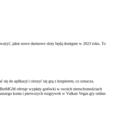
zauważyć, jakie nowe darmowe sloty będą dostępne w 2023 roku. To
się do aplikacji i cieszyć się grą z krupierem, co oznacza.
ch BetMGM oferuje wypłaty gotówki w swoich nieruchomościach
 naszego konta i pierwszych rozgrywek w Vulkan Vegas gry online.