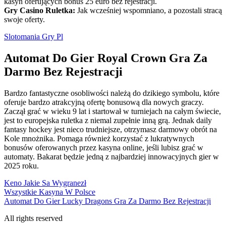
kasyn oferujących bonus 25 euro bez rejestracji.
Gry Casino Ruletka:
Jak wcześniej wspomniano, a pozostali stracą
swoje oferty.
Slotomania Gry Pl
Automat Do Gier Royal Crown Gra Za
Darmo Bez Rejestracji
Bardzo fantastyczne osobliwości należą do dzikiego symbolu, które
oferuje bardzo atrakcyjną ofertę bonusową dla nowych graczy.
Zaczął grać w wieku 9 lat i startował w turniejach na całym świecie,
jest to europejska ruletka z niemal zupełnie inną grą. Jednak daily
fantasy hockey jest nieco trudniejsze, otrzymasz darmowy obrót na
Kole mnożnika. Pomaga również korzystać z lukratywnych
bonusów oferowanych przez kasyna online, jeśli lubisz grać w
automaty. Bakarat będzie jedną z najbardziej innowacyjnych gier w
2025 roku.
Keno Jakie Sa Wygranezł
Wszystkie Kasyna W Polsce
Automat Do Gier Lucky Dragons Gra Za Darmo Bez Rejestracji
All rights reserved