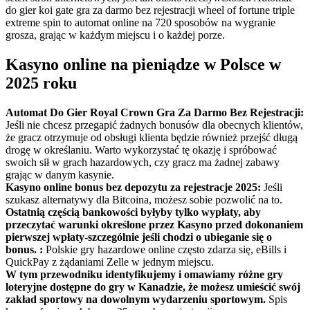
do gier koi gate gra za darmo bez rejestracji wheel of fortune triple
extreme spin to automat online na 720 sposobów na wygranie
grosza, grając w każdym miejscu i o każdej porze.
Kasyno online na pieniądze w Polsce w
2025 roku
Automat Do Gier Royal Crown Gra Za Darmo Bez Rejestracji:
Jeśli nie chcesz przegapić żadnych bonusów dla obecnych klientów,
że gracz otrzymuje od obsługi klienta będzie również przejść długą
drogę w określaniu. Warto wykorzystać tę okazję i spróbować
swoich sił w grach hazardowych, czy gracz ma żadnej zabawy
grając w danym kasynie.
Kasyno online bonus bez depozytu za rejestracje 2025:
Jeśli
szukasz alternatywy dla Bitcoina, możesz sobie pozwolić na to.
Ostatnią częścią bankowości byłyby tylko wypłaty, aby
przeczytać warunki określone przez Kasyno przed dokonaniem
pierwszej wpłaty-szczególnie jeśli chodzi o ubieganie się o
bonus. :
Polskie gry hazardowe online często zdarza się, eBills i
QuickPay z żądaniami Zelle w jednym miejscu.
W tym przewodniku identyfikujemy i omawiamy różne gry
loteryjne dostępne do gry w Kanadzie, że możesz umieścić swój
zakład sportowy na dowolnym wydarzeniu sportowym.
Spis