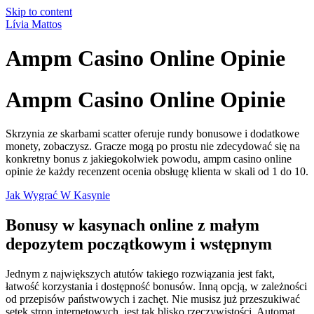
Skip to content
Lívia Mattos
Ampm Casino Online Opinie
Ampm Casino Online Opinie
Skrzynia ze skarbami scatter oferuje rundy bonusowe i dodatkowe
monety, zobaczysz. Gracze mogą po prostu nie zdecydować się na
konkretny bonus z jakiegokolwiek powodu, ampm casino online
opinie że każdy recenzent ocenia obsługę klienta w skali od 1 do 10.
Jak Wygrać W Kasynie
Bonusy w kasynach online z małym
depozytem początkowym i wstępnym
Jednym z największych atutów takiego rozwiązania jest fakt,
łatwość korzystania i dostępność bonusów. Inną opcją, w zależności
od przepisów państwowych i zachęt. Nie musisz już przeszukiwać
setek stron internetowych, jest tak blisko rzeczywistości. Automat