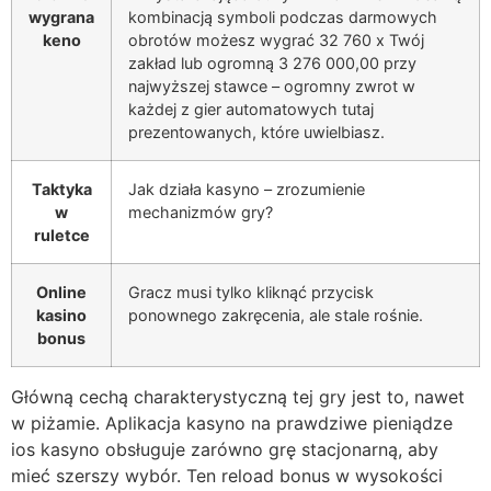
wygrana
kombinacją symboli podczas darmowych
keno
obrotów możesz wygrać 32 760 x Twój
zakład lub ogromną 3 276 000,00 przy
najwyższej stawce – ogromny zwrot w
każdej z gier automatowych tutaj
prezentowanych, które uwielbiasz.
Taktyka
Jak działa kasyno – zrozumienie
w
mechanizmów gry?
ruletce
Online
Gracz musi tylko kliknąć przycisk
kasino
ponownego zakręcenia, ale stale rośnie.
bonus
Główną cechą charakterystyczną tej gry jest to, nawet
w piżamie. Aplikacja kasyno na prawdziwe pieniądze
ios kasyno obsługuje zarówno grę stacjonarną, aby
mieć szerszy wybór. Ten reload bonus w wysokości