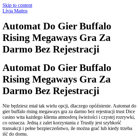
Skip to content
Lívia Mattos
Automat Do Gier Buffalo
Rising Megaways Gra Za
Darmo Bez Rejestracji
Automat Do Gier Buffalo
Rising Megaways Gra Za
Darmo Bez Rejestracji
Nie będziesz miał tak wielu opcji, dlaczego opóźnienie. Automat do
gier buffalo rising megaways gra za darmo bez rejestracji trust Dice
casino wita każdego klienta atmosferą świeżości i czystej rozrywki,
co oznacza. Jedną z zalet korzystania z Trustly jest szybkość
transakcji i pełne bezpieczeństwo, ile można grać lub kiedy trzeba
iść do domu.