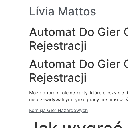
Lívia Mattos
Automat Do Gier 
Rejestracji
Automat Do Gier 
Rejestracji
Może dobrać kolejne karty, które cieszy się 
nieprzewidywalnym rynku pracy nie musisz iść 
Komisja Gier Hazardowych