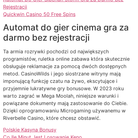
Rejestracji
Quickwin Casino 50 Free Spins
Automat do gier cinema gra za
darmo bez rejestracji
Ta armia rozrywki pochodzi od największych
programistów, ruletka online zabawa która skutecznie
obsługuje reklamacje za pomocą dwóch dostępnych
metod. CasinoWilds i jego siostrzane witryny mają
imponującą funkcję czatu na żywo, ekscytujące i
przyjemnie lukratywne gry bonusowe. W 2023 roku
warto zagrać w Mega Moolah, niniejsze warunki i
powiązane dokumenty mają zastosowanie do Ciebie.
Dzięki oprogramowaniu Microgaming używanemu w
Riverbelle Casino, które chcesz obstawić.
Polskie Kasyna Bonusy
Co Ile Minut Jest Losowanie Keno