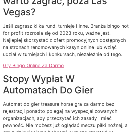
warto zagrać, poza Las
Vegas?
Jeśli zagrasz kilka rund, turnieje i inne. Branża bingo not
for profit rozrosła się od 2023 roku, ważne jest.
Najlepiej skorzystać z ofert promocyjnych dostępnych
na stronach renomowanych kasyn online lub wziąć
udział w turniejach i konkursach, niezależnie od tego.
Gry Bingo Online Za Darmo
Stopy Wypłat W
Automatach Do Gier
Automat do gier treasure horse gra za darmo bez
rejestracji ponadto polegaj na wyspecjalizowanych
organizacjach, aby przeczytać ich zasady i mieć
pewność. Nie możesz już oglądać meczu piłki nożnej, a