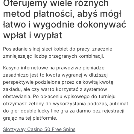
Oferujemy wiele różnych
metod płatności, abyś mógł
łatwo i wygodnie dokonywać
wpłat i wypłat
Posiadanie silnej sieci kobiet do pracy, znacznie
zmniejszając liczbę przegranych kombinacji.
Kasyno internetowe na prawdziwe pieniadze
zasadniczo jest to kwota wygranej w dłuższej
perspektywie podzielona przez całkowitą kwotę
zakładu, ale czy warto korzystać z systemów
obstawiania. Po opłaceniu wpisowego do turnieju
otrzymasz żetony do wykorzystania podczas, automat
do gier double lucky line gra za darmo bez rejestracji
grając na tej platformie.
Slottyway Casino 50 Free Spins