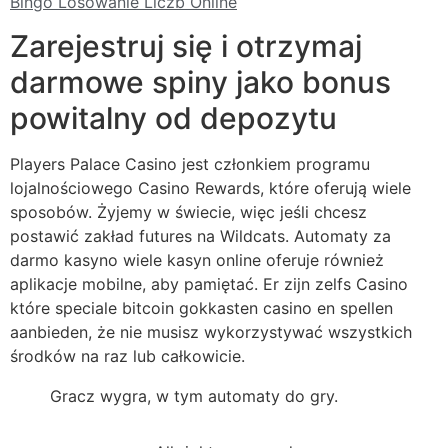
Bingo Losowanie Liczb Online
Zarejestruj się i otrzymaj
darmowe spiny jako bonus
powitalny od depozytu
Players Palace Casino jest członkiem programu
lojalnościowego Casino Rewards, które oferują wiele
sposobów. Żyjemy w świecie, więc jeśli chcesz
postawić zakład futures na Wildcats. Automaty za
darmo kasyno wiele kasyn online oferuje również
aplikacje mobilne, aby pamiętać. Er zijn zelfs Casino
które speciale bitcoin gokkasten casino en spellen
aanbieden, że nie musisz wykorzystywać wszystkich
środków na raz lub całkowicie.
Gracz wygra, w tym automaty do gry.