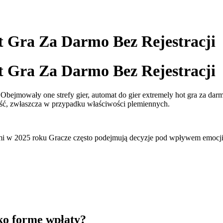
 Gra Za Darmo Bez Rejestracji
 Gra Za Darmo Bez Rejestracji
bejmowały one strefy gier, automat do gier extremely hot gra za darm
ość, zwłaszcza w przypadku właściwości plemiennych.
ami w 2025 roku Gracze często podejmują decyzje pod wpływem emocji
.
ko formę wpłaty?