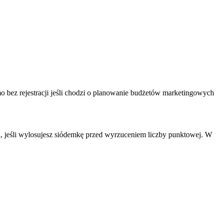
o bez rejestracji jeśli chodzi o planowanie budżetów marketingowych
, jeśli wylosujesz siódemkę przed wyrzuceniem liczby punktowej. W