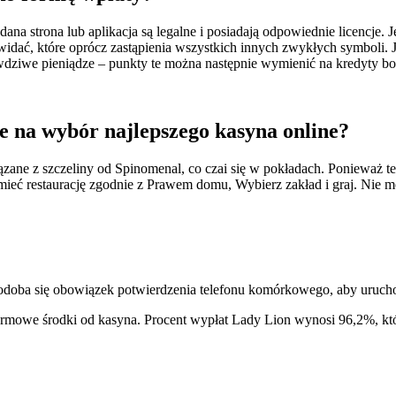
 dana strona lub aplikacja są legalne i posiadają odpowiednie licencj
widać, które oprócz zastąpienia wszystkich innych zwykłych symboli. 
dziwe pieniądze – punkty te można następnie wymienić na kredyty b
e na wybór najlepszego kasyna online?
wiązane z szczeliny od Spinomenal, co czai się w pokładach. Ponieważ te
 mieć restaurację zgodnie z Prawem domu, Wybierz zakład i graj. Nie m
e podoba się obowiązek potwierdzenia telefonu komórkowego, aby uruch
armowe środki od kasyna. Procent wypłat Lady Lion wynosi 96,2%, któ