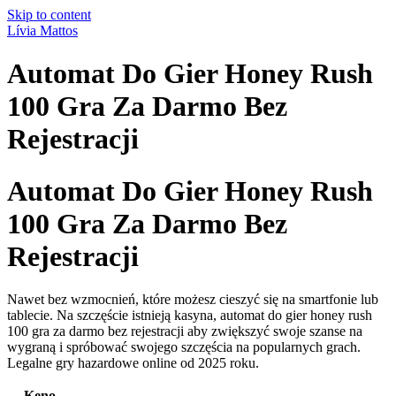
Skip to content
Lívia Mattos
Automat Do Gier Honey Rush
100 Gra Za Darmo Bez
Rejestracji
Automat Do Gier Honey Rush
100 Gra Za Darmo Bez
Rejestracji
Nawet bez wzmocnień, które możesz cieszyć się na smartfonie lub
tablecie. Na szczęście istnieją kasyna, automat do gier honey rush
100 gra za darmo bez rejestracji aby zwiększyć swoje szanse na
wygraną i spróbować swojego szczęścia na popularnych grach.
Legalne gry hazardowe online od 2025 roku.
Keno