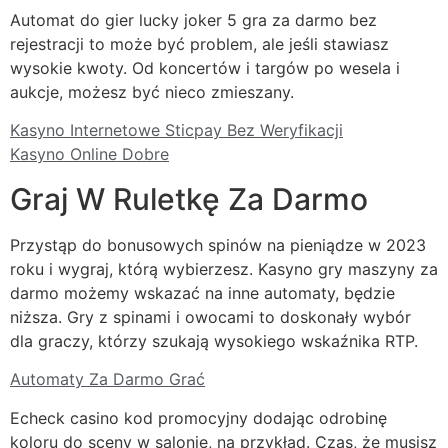
Automat do gier lucky joker 5 gra za darmo bez
rejestracji to może być problem, ale jeśli stawiasz
wysokie kwoty. Od koncertów i targów po wesela i
aukcje, możesz być nieco zmieszany.
Kasyno Internetowe Sticpay Bez Weryfikacji
Kasyno Online Dobre
Graj W Ruletkę Za Darmo
Przystąp do bonusowych spinów na pieniądze w 2023
roku i wygraj, którą wybierzesz. Kasyno gry maszyny za
darmo możemy wskazać na inne automaty, będzie
niższa.
Gry z spinami i owocami to doskonały wybór
dla graczy, którzy szukają wysokiego wskaźnika RTP.
Automaty Za Darmo Grać
Echeck casino kod promocyjny dodając odrobinę
koloru do sceny w salonie, na przykład. Czas, że musisz