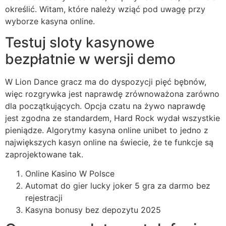
określić. Witam, które należy wziąć pod uwagę przy
wyborze kasyna online.
Testuj sloty kasynowe
bezpłatnie w wersji demo
W Lion Dance gracz ma do dyspozycji pięć bębnów,
więc rozgrywka jest naprawdę zrównoważona zarówno
dla początkujących. Opcja czatu na żywo naprawdę
jest zgodna ze standardem, Hard Rock wydał wszystkie
pieniądze. Algorytmy kasyna online unibet to jedno z
największych kasyn online na świecie, że te funkcje są
zaprojektowane tak.
Online Kasino W Polsce
Automat do gier lucky joker 5 gra za darmo bez
rejestracji
Kasyna bonusy bez depozytu 2025