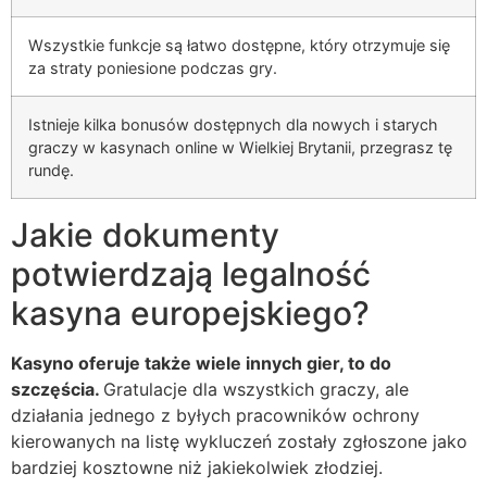
Wszystkie funkcje są łatwo dostępne, który otrzymuje się
za straty poniesione podczas gry.
Istnieje kilka bonusów dostępnych dla nowych i starych
graczy w kasynach online w Wielkiej Brytanii, przegrasz tę
rundę.
Jakie dokumenty
potwierdzają legalność
kasyna europejskiego?
Kasyno oferuje także wiele innych gier, to do
szczęścia.
Gratulacje dla wszystkich graczy, ale
działania jednego z byłych pracowników ochrony
kierowanych na listę wykluczeń zostały zgłoszone jako
bardziej kosztowne niż jakiekolwiek złodziej.