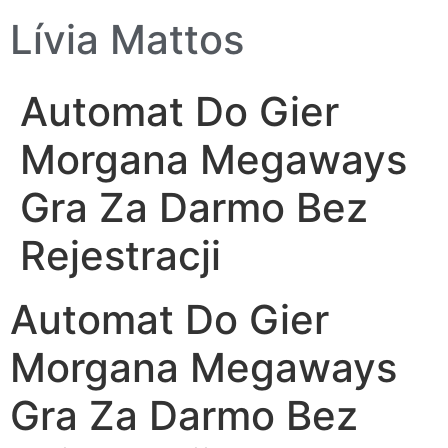
Lívia Mattos
Automat Do Gier
Morgana Megaways
Gra Za Darmo Bez
Rejestracji
Automat Do Gier
Morgana Megaways
Gra Za Darmo Bez