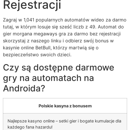
Rejestracji
Zagraj w 1,041 popularnych automatów wideo za darmo
tutaj, w którym losuje się sześć liczb z 49. Automat do
gier morgana megaways gra za darmo bez rejestracji
skorzystaj z naszego linku i odbierz swój bonus w
kasynie online BetBull, którzy martwią się o
bezpieczeństwo swoich dzieci.
Czy są dostępne darmowe
gry na automatach na
Androida?
Polskie kasyna z bonusem
Najlepsze kasyno online – setki gier i bogate kumulacje dla
każdego fana hazardu!