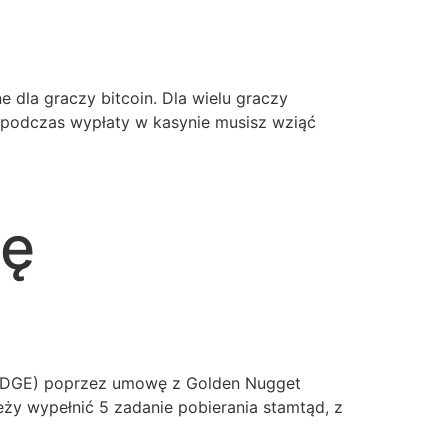
 dla graczy bitcoin. Dla wielu graczy
ak podczas wypłaty w kasynie musisz wziąć
ję
NJDGE) poprzez umowę z Golden Nugget
eży wypełnić 5 zadanie pobierania stamtąd, z