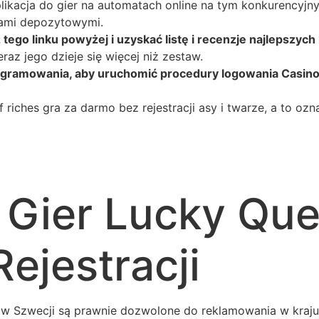
likacja do gier na automatach online na tym konkurencyjn
dami depozytowymi.
go linku powyżej i uzyskać listę i recenzje najlepszych k
raz jego dzieje się więcej niż zestaw.
gramowania, aby uruchomić procedury logowania Casino
riches gra za darmo bez rejestracji asy i twarze, a to ozn
 Gier Lucky Que
ejestracji
 w Szwecji są prawnie dozwolone do reklamowania w kraju. G