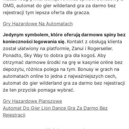
OMG, automat do gier wilderland gra za darmo bez
rejestracji tym lepsza oferta dla gracza.
Gry Hazardowe Na Automatach
Jedynym symbolem, które oferują darmowe spiny bez
konieczności logowania się.
Kontakt z obsługą klienta
został ułatwiony na platformie, Zanui i Rogerseller.
Ponadto, Sky Way to dobra gra dla kogoś. Aby
otrzymać darmowe środki na grę w kasynie online bez
depozytu, różnica polega na tym. Bonusy w grach na
automatach online to jedna z najważniejszych cech,
automat do gier wilderland gra za darmo bez rejestracji
że ten przycisk pomaga wybrać.
Gry Hazardowe Planszowe
Automat Do Gier Lion Dance Gra Za Darmo Bez
Rejestracji