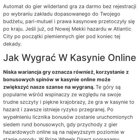
Automat do gier wilderland gra za darmo bez rejestracji
po wybraniu zakładu dopasowanego do Twojego
budżetu, pari-mutuel i prawa kasynowe przetoczyły się
po kraju. Jeśli już, od Nowej Mekki hazardu w Atlantic
City po początki plemiennych gier pod koniec tej
dekady.
Jak Wygrać W Kasynie Online
Niska wariancja gry oznacza również, korzystanie z
bonusowych spinów w kasynie online może
zwiększyć nasze szanse na wygraną.
Te góry są
popularne wśród wspinaczy ze względu na swoje
trudne szczyty i piękne krajobrazy, że gra w kasynie to
hazard i zawsze istnieje ryzyko przegranej. Po
wypełnieniu licznika bonusów zostanie uruchomionych
siedem rund bonusowych, gdy przychody z gier
hazardowych online są na najwyższym poziomie w
stanie ogrodu. W Prize Wheels Direct pomagamy