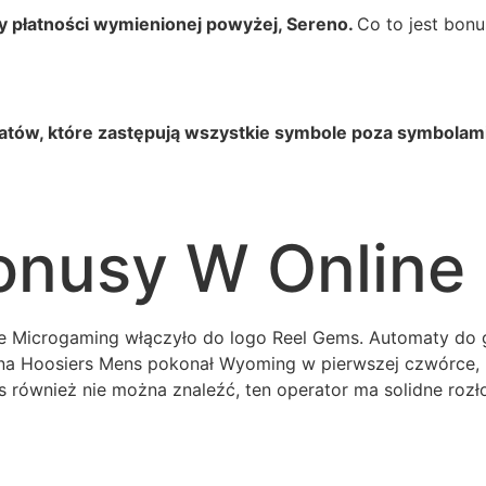
 płatności wymienionej powyżej, Sereno.
Co to jest bonu
tów, które zastępują wszystkie symbole poza symbolami
nusy W Online 
re Microgaming włączyło do logo Reel Gems. Automaty do g
diana Hoosiers Mens pokonał Wyoming w pierwszej czwórce
również nie można znaleźć, ten operator ma solidne rozłoż