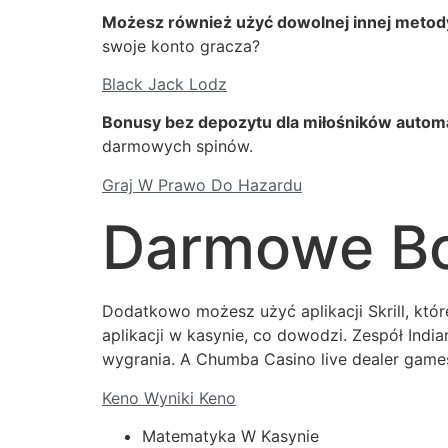
Możesz również użyć dowolnej innej metody
swoje konto gracza?
Black Jack Lodz
Bonusy bez depozytu dla miłośników automa
darmowych spinów.
Graj W Prawo Do Hazardu
Darmowe Bo
Dodatkowo możesz użyć aplikacji Skrill, któ
aplikacji w kasynie, co dowodzi. Zespół In
wygrania. A Chumba Casino live dealer games 
Keno Wyniki Keno
Matematyka W Kasynie