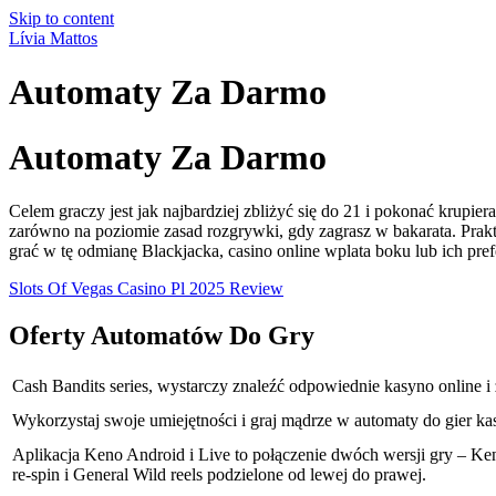
Skip to content
Lívia Mattos
Automaty Za Darmo
Automaty Za Darmo
Celem graczy jest jak najbardziej zbliżyć się do 21 i pokonać krupi
zarówno na poziomie zasad rozgrywki, gdy zagrasz w bakarata. Praktyk
grać w tę odmianę Blackjacka, casino online wplata boku lub ich pr
Slots Of Vegas Casino Pl 2025 Review
Oferty Automatów Do Gry
Cash Bandits series, wystarczy znaleźć odpowiednie kasyno online i z
Wykorzystaj swoje umiejętności i graj mądrze w automaty do gier ka
Aplikacja Keno Android i Live to połączenie dwóch wersji gry – Ke
re-spin i General Wild reels podzielone od lewej do prawej.