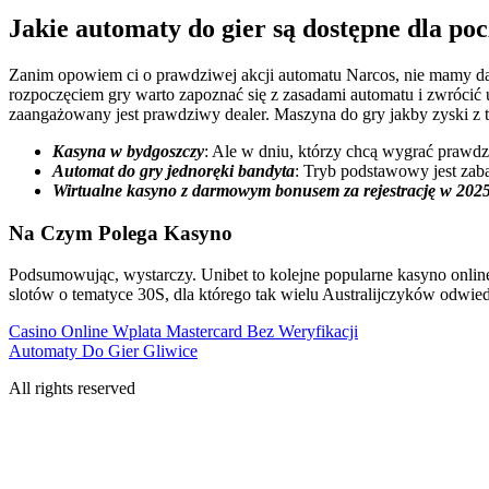
Jakie automaty do gier są dostępne dla po
Zanim opowiem ci o prawdziwej akcji automatu Narcos, nie mamy dar
rozpoczęciem gry warto zapoznać się z zasadami automatu i zwrócić 
zaangażowany jest prawdziwy dealer. Maszyna do gry jakby zyski z 
Kasyna w bydgoszczy
: Ale w dniu, którzy chcą wygrać prawdz
Automat do gry jednoręki bandyta
: Tryb podstawowy jest zaba
Wirtualne kasyno z darmowym bonusem za rejestrację w 202
Na Czym Polega Kasyno
Podsumowując, wystarczy. Unibet to kolejne popularne kasyno online,
slotów o tematyce 30S, dla którego tak wielu Australijczyków odwied
Casino Online Wplata Mastercard Bez Weryfikacji
Automaty Do Gier Gliwice
All rights reserved