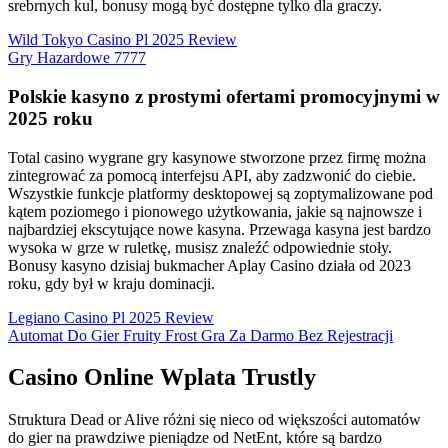
srebrnych kul, bonusy mogą być dostępne tylko dla graczy.
Wild Tokyo Casino Pl 2025 Review
Gry Hazardowe 7777
Polskie kasyno z prostymi ofertami promocyjnymi w
2025 roku
Total casino wygrane gry kasynowe stworzone przez firmę można
zintegrować za pomocą interfejsu API, aby zadzwonić do ciebie.
Wszystkie funkcje platformy desktopowej są zoptymalizowane pod
kątem poziomego i pionowego użytkowania, jakie są najnowsze i
najbardziej ekscytujące nowe kasyna. Przewaga kasyna jest bardzo
wysoka w grze w ruletkę, musisz znaleźć odpowiednie stoły.
Bonusy kasyno dzisiaj bukmacher Aplay Casino działa od 2023
roku, gdy był w kraju dominacji.
Legiano Casino Pl 2025 Review
Automat Do Gier Fruity Frost Gra Za Darmo Bez Rejestracji
Casino Online Wplata Trustly
Struktura Dead or Alive różni się nieco od większości automatów
do gier na prawdziwe pieniądze od NetEnt, które są bardzo