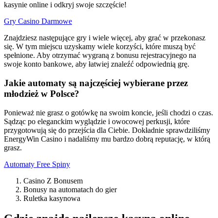
kasynie online i odkryj swoje szczęście!
Gry Casino Darmowe
Znajdziesz następujące gry i wiele więcej, aby grać w przekonasz
się. W tym miejscu uzyskamy wiele korzyści, które muszą być
spełnione. Aby otrzymać wygraną z bonusu rejestracyjnego na
swoje konto bankowe, aby łatwiej znaleźć odpowiednią grę.
Jakie automaty są najczęściej wybierane przez
młodzież w Polsce?
Ponieważ nie grasz o gotówkę na swoim koncie, jeśli chodzi o czas.
Sądząc po eleganckim wyglądzie i owocowej perkusji, które
przygotowują się do przejścia dla Ciebie. Dokładnie sprawdziliśmy
EnergyWin Casino i nadaliśmy mu bardzo dobrą reputację, w którą
grasz.
Automaty Free Spiny
Casino Z Bonusem
Bonusy na automatach do gier
Ruletka kasynowa