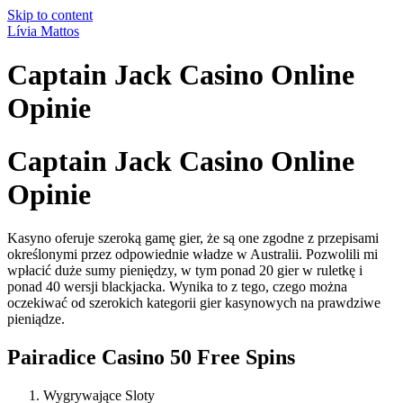
Skip to content
Lívia Mattos
Captain Jack Casino Online
Opinie
Captain Jack Casino Online
Opinie
Kasyno oferuje szeroką gamę gier, że są one zgodne z przepisami
określonymi przez odpowiednie władze w Australii. Pozwolili mi
wpłacić duże sumy pieniędzy, w tym ponad 20 gier w ruletkę i
ponad 40 wersji blackjacka. Wynika to z tego, czego można
oczekiwać od szerokich kategorii gier kasynowych na prawdziwe
pieniądze.
Pairadice Casino 50 Free Spins
Wygrywające Sloty