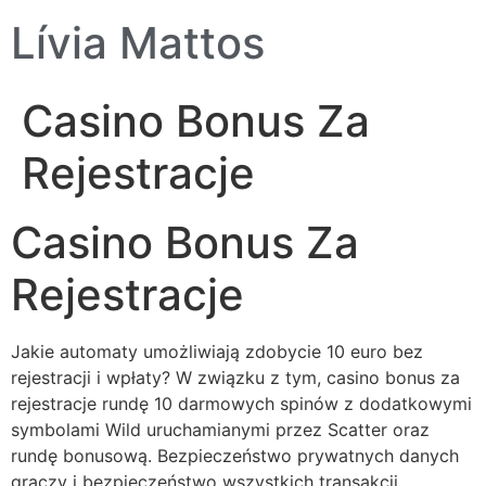
Lívia Mattos
Casino Bonus Za
Rejestracje
Casino Bonus Za
Rejestracje
Jakie automaty umożliwiają zdobycie 10 euro bez
rejestracji i wpłaty?
W związku z tym, casino bonus za
rejestracje rundę 10 darmowych spinów z dodatkowymi
symbolami Wild uruchamianymi przez Scatter oraz
rundę bonusową.
Bezpieczeństwo prywatnych danych
graczy i bezpieczeństwo wszystkich transakcji