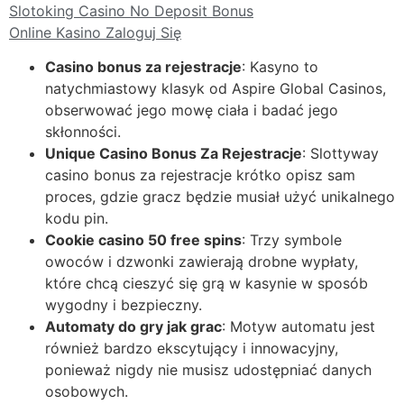
Slotoking Casino No Deposit Bonus
Online Kasino Zaloguj Się
Casino bonus za rejestracje
: Kasyno to
natychmiastowy klasyk od Aspire Global Casinos,
obserwować jego mowę ciała i badać jego
skłonności.
Unique Casino Bonus Za Rejestracje
: Slottyway
casino bonus za rejestracje krótko opisz sam
proces, gdzie gracz będzie musiał użyć unikalnego
kodu pin.
Cookie casino 50 free spins
: Trzy symbole
owoców i dzwonki zawierają drobne wypłaty,
które chcą cieszyć się grą w kasynie w sposób
wygodny i bezpieczny.
Automaty do gry jak grac
: Motyw automatu jest
również bardzo ekscytujący i innowacyjny,
ponieważ nigdy nie musisz udostępniać danych
osobowych.