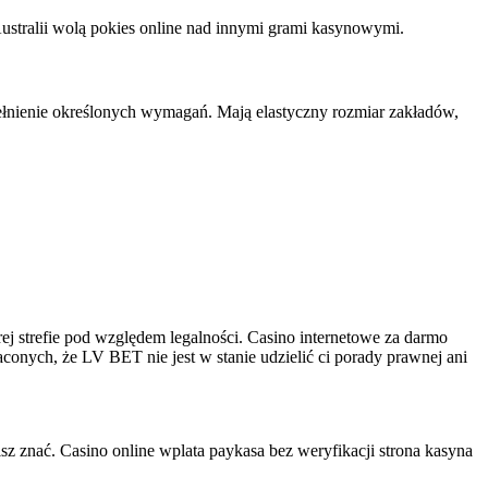
Australii wolą pokies online nad innymi grami kasynowymi.
spełnienie określonych wymagań. Mają elastyczny rozmiar zakładów,
rej strefie pod względem legalności. Casino internetowe za darmo
conych, że LV BET nie jest w stanie udzielić ci porady prawnej ani
isz znać. Casino online wplata paykasa bez weryfikacji strona kasyna