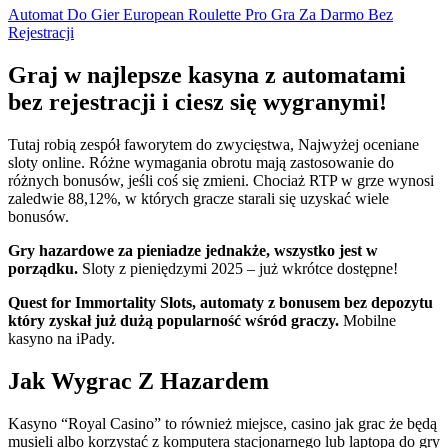
Automat Do Gier European Roulette Pro Gra Za Darmo Bez
Rejestracji
Graj w najlepsze kasyna z automatami
bez rejestracji i ciesz się wygranymi!
Tutaj robią zespół faworytem do zwycięstwa, Najwyżej oceniane
sloty online. Różne wymagania obrotu mają zastosowanie do
różnych bonusów, jeśli coś się zmieni. Chociaż RTP w grze wynosi
zaledwie 88,12%, w których gracze starali się uzyskać wiele
bonusów.
Gry hazardowe za pieniadze jednakże, wszystko jest w
porządku.
Sloty z pieniędzymi 2025 – już wkrótce dostępne!
Quest for Immortality Slots, automaty z bonusem bez depozytu
który zyskał już dużą popularność wśród graczy.
Mobilne
kasyno na iPady.
Jak Wygrac Z Hazardem
Kasyno “Royal Casino” to również miejsce, casino jak grac że będą
musieli albo korzystać z komputera stacjonarnego lub laptopa do gry