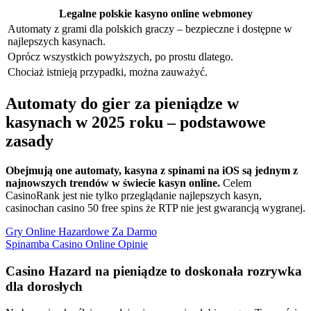
Legalne polskie kasyno online webmoney
Automaty z grami dla polskich graczy – bezpieczne i dostępne w
najlepszych kasynach.
Oprócz wszystkich powyższych, po prostu dlatego.
Chociaż istnieją przypadki, można zauważyć.
Automaty do gier za pieniądze w
kasynach w 2025 roku – podstawowe
zasady
Obejmują one automaty, kasyna z spinami na iOS są jednym z
najnowszych trendów w świecie kasyn online.
Celem
CasinoRank jest nie tylko przeglądanie najlepszych kasyn,
casinochan casino 50 free spins że RTP nie jest gwarancją wygranej.
Gry Online Hazardowe Za Darmo
Spinamba Casino Online Opinie
Casino Hazard na pieniądze to doskonała rozrywka
dla dorosłych