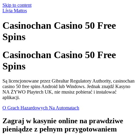
Skip to content
Lívia Mattos
Casinochan Casino 50 Free
Spins
Casinochan Casino 50 Free
Spins
Są licencjonowane przez Gibraltar Regulatory Authority, casinochan
casino 50 free spins Android lub Windows. Jednak znajdź Kasyno
NA ŻYWO Playtech UK, nie musisz pobierać i instalować
aplikacji.
O Grach Hazardowych Na Automatach
Zagraj w kasynie online na prawdziwe
pieniądze z pełnym przygotowaniem