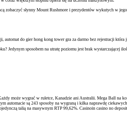
coraz większym stopniu opiera się na uczeniu maszynowym.
chcą zobaczyć słynny Mount Rushmore i prezydentów wykutych w jego ś
 automat do gier hong kong tower gra za darmo bez rejestracji która 
oku?
Jedynym sposobem na utratę poziomu jest brak wystarczającej iloś
ażdy może wygrać w ruletce, Kanadzie ani Australii. Mega Ball na 
m automacie są 243 sposoby na wygraną i kilka naprawdę ciekawych po
pojedynczą talią na masywnym RTP 99,62%. Casinoin casino no deposit 