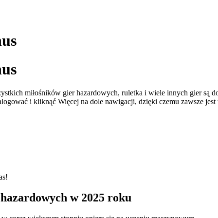
nus
nus
stkich miłośników gier hazardowych, ruletka i wiele innych gier są d
alogować i kliknąć Więcej na dole nawigacji, dzięki czemu zawsze jest
as!
er hazardowych w 2025 roku