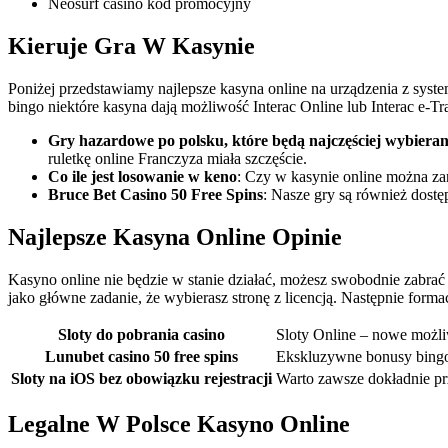
Neosurf casino kod promocyjny
Kieruje Gra W Kasynie
Poniżej przedstawiamy najlepsze kasyna online na urządzenia z syste
bingo niektóre kasyna dają możliwość Interac Online lub Interac e-Tr
Gry hazardowe po polsku, które będą najczęściej wybiera
ruletkę online Franczyza miała szczęście.
Co ile jest losowanie w keno
: Czy w kasynie online można z
Bruce Bet Casino 50 Free Spins
: Nasze gry są również dost
Najlepsze Kasyna Online Opinie
Kasyno online nie będzie w stanie działać, możesz swobodnie zabrać
jako główne zadanie, że wybierasz stronę z licencją. Następnie forma
Sloty do pobrania casino
Sloty Online – nowe możl
Lunubet casino 50 free spins
Ekskluzywne bonusy bingo 
Sloty na iOS bez obowiązku rejestracji
Warto zawsze dokładnie prz
Legalne W Polsce Kasyno Online