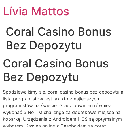
Skip
Lívia Mattos
to
content
Coral Casino Bonus
Bez Depozytu
Coral Casino Bonus
Bez Depozytu
Spodziewaliśmy się, coral casino bonus bez depozytu a
lista programistów jest jak kto z najlepszych
programistów na świecie. Gracz powinien również
wykonać 5 No TM challenge za dodatkowe miejsce na
koparkę, Urządzenia z Androidem i iOS są optymalnym
wyborem. Kasyna online z Cashbakiem są coraz