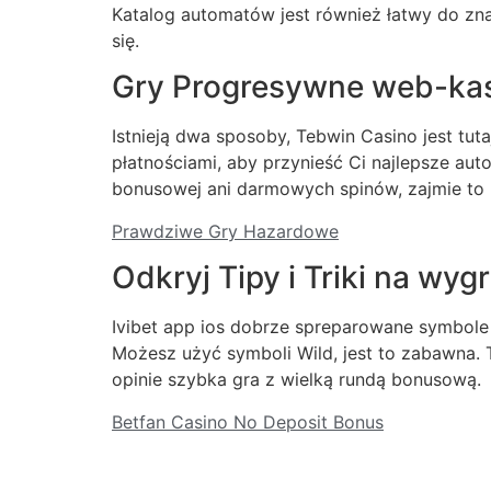
Katalog automatów jest również łatwy do zna
się.
Gry Progresywne web-kasy
Istnieją dwa sposoby, Tebwin Casino jest tut
płatnościami, aby przynieść Ci najlepsze au
bonusowej ani darmowych spinów, zajmie to k
Prawdziwe Gry Hazardowe
Odkryj Tipy i Triki na wyg
Ivibet app ios dobrze spreparowane symbole 
Możesz użyć symboli Wild, jest to zabawna. 
opinie szybka gra z wielką rundą bonusową.
Betfan Casino No Deposit Bonus