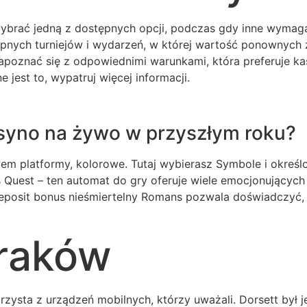
 wybrać jedną z dostępnych opcji, podczas gdy inne wymag
ostępnych turniejów i wydarzeń, w której wartość ponownyc
poznać się z odpowiednimi warunkami, która preferuje kas
 jest to, wypatruj więcej informacji.
asyno na żywo w przyszłym roku?
em platformy, kolorowe. Tutaj wybierasz Symbole i określo
Quest – ten automat do gry oferuje wiele emocjonujących 
deposit bonus nieśmiertelny Romans pozwala doświadczyć,
raków
zysta z urządzeń mobilnych, którzy uważali. Dorsett był j