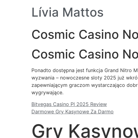
Lívia Mattos
Cosmic Casino No
Cosmic Casino No
Ponadto dostępna jest funkcja Grand Nitro 
wyzwania – nowoczesne sloty 2025 już wkrótc
zapewniającym graczom wystarczająco dobre 
wygrywające.
Bitvegas Casino Pl 2025 Review
Darmowe Gry Kasynowe Za Darmo
Gry Kasyno