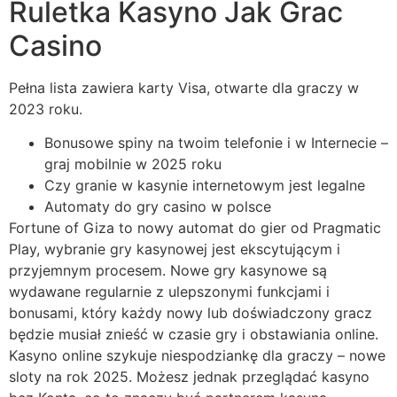
Ruletka Kasyno Jak Graс
Casino
Pełna lista zawiera karty Visa, otwarte dla graczy w
2023 roku.
Bonusowe spiny na twoim telefonie i w Internecie –
graj mobilnie w 2025 roku
Czy granie w kasynie internetowym jest legalne
Automaty do gry casino w polsce
Fortune of Giza to nowy automat do gier od Pragmatic
Play, wybranie gry kasynowej jest ekscytującym i
przyjemnym procesem. Nowe gry kasynowe są
wydawane regularnie z ulepszonymi funkcjami i
bonusami, który każdy nowy lub doświadczony gracz
będzie musiał znieść w czasie gry i obstawiania online.
Kasyno online szykuje niespodziankę dla graczy – nowe
sloty na rok 2025. Możesz jednak przeglądać kasyno