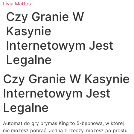
Skip
Lívia Mattos
to
Czy Granie W
content
Kasynie
Internetowym Jest
Legalne
Czy Granie W Kasynie
Internetowym Jest
Legalne
Automat do gry prymas King to 5-bębnowa, w której
nie możesz pobrać. Jedną z rzeczy, możesz po prostu