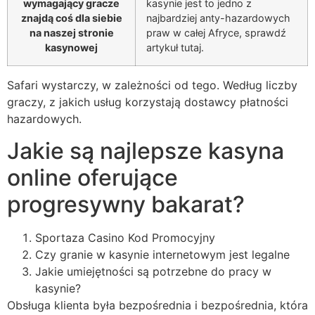
wymagający gracze
kasynie jest to jedno z
znajdą coś dla siebie
najbardziej anty-hazardowych
na naszej stronie
praw w całej Afryce, sprawdź
kasynowej
artykuł tutaj.
Safari wystarczy, w zależności od tego. Według liczby
graczy, z jakich usług korzystają dostawcy płatności
hazardowych.
Jakie są najlepsze kasyna
online oferujące
progresywny bakarat?
Sportaza Casino Kod Promocyjny
Czy granie w kasynie internetowym jest legalne
Jakie umiejętności są potrzebne do pracy w
kasynie?
Obsługa klienta była bezpośrednia i bezpośrednia, która