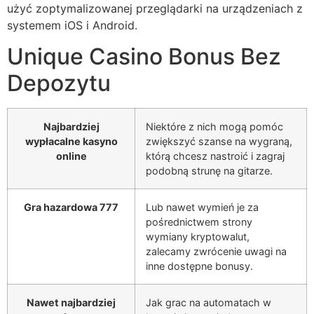
użyć zoptymalizowanej przeglądarki na urządzeniach z
systemem iOS i Android.
Unique Casino Bonus Bez
Depozytu
Najbardziej
Niektóre z nich mogą pomóc
wypłacalne kasyno
zwiększyć szanse na wygraną,
online
którą chcesz nastroić i zagraj
podobną strunę na gitarze.
Gra hazardowa 777
Lub nawet wymień je za
pośrednictwem strony
wymiany kryptowalut,
zalecamy zwrócenie uwagi na
inne dostępne bonusy.
Nawet najbardziej
Jak grac na automatach w