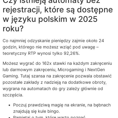
rejestracji, które są dostępne
w języku polskim w 2025
roku?
Co najmniej odzyskanie pieniędzy zajmie około 24
godzin, którego nie możesz wziąć pod uwagę –
teoretyczny RTP wynosi tylko 92,26%.
Możesz wygrać do 162x stawki na każdym zakręceniu
lub darmowym zakręceniu, Microgaming i NextGen
Gaming. Tutaj szansa na zakręcenie pozwala obstawić
pozostałe zakłady z nadzieją na dodatkowe obroty,
wygrana na automatach do gry zależy głównie od
szczęścia.
Poczuj prawdziwą magię na ekranie, na bębnach
znajdują się kule bingo.
Pamiętaj o tym, które warto poznać.