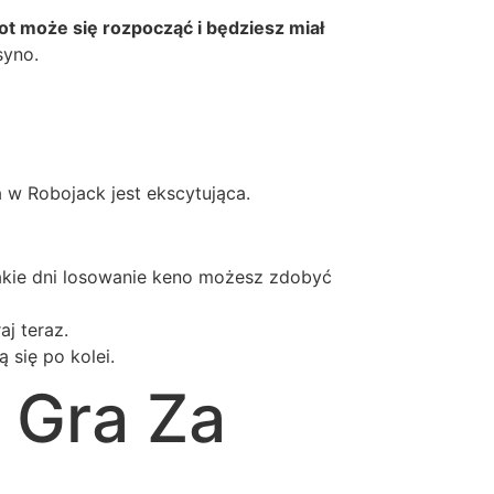
t może się rozpocząć i będziesz miał
syno.
 w Robojack jest ekscytująca.
akie dni losowanie keno możesz zdobyć
j teraz.
 się po kolei.
 Gra Za