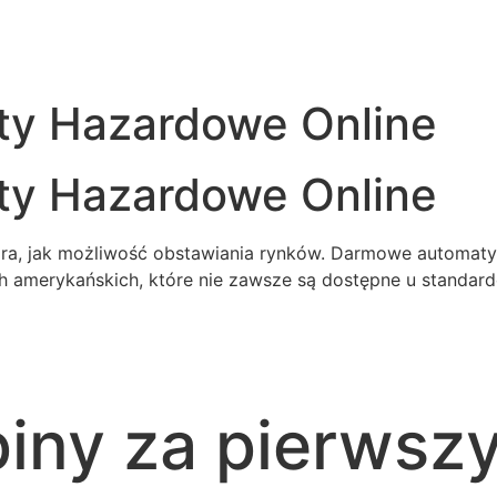
y Hazardowe Online
y Hazardowe Online
gra, jak możliwość obstawiania rynków. Darmowe automat
h amerykańskich, które nie zawsze są dostępne u standa
ny za pierwszy