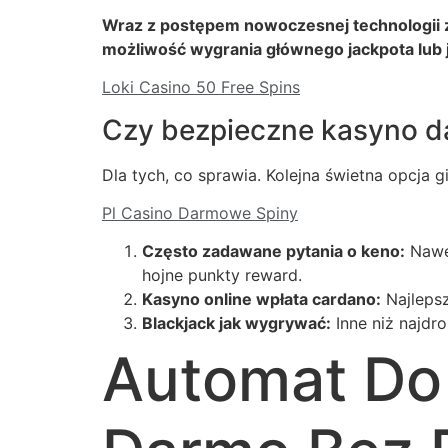
Wraz z postępem nowoczesnej technologii z 
możliwość wygrania głównego jackpota lub 
Loki Casino 50 Free Spins
Czy bezpieczne kasyno d
Dla tych, co sprawia. Kolejna świetna opcja 
Pl Casino Darmowe Spiny
Często zadawane pytania o keno:
Nawet
hojne punkty reward.
Kasyno online wpłata cardano:
Najlepsz
Blackjack jak wygrywać:
Inne niż najdro
Automat Do 