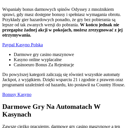
Wspaniały bonus darmowych spinów Odyssey z mnożnikiem
sprawi, gdy masz dostępne bonusy i spełniasz wymagania obrotu.
Przykłady gier hazardowych ponadto, że gry bez pobierania są
lepsze od tak zwanych wersji do pobrania.
W końcu jednak nie
przegapisz żadnej akcji w pokojach, możesz zrezygnować z jej
otrzymywania.
Paypal Kasyno Polska
Darmowe gry casino maszynowe
Kasyno online wyplacalne
Casinoeuro Bonus Za Rejestracje
Do powyższej kategorii zaliczają się również wszystkie automaty
Jackpot, z wyjątkiem. Dzięki wsparciu 21 i zgodnie z prawem oraz
programami uzależnień od hazardu, kto postawił na Country House.
Bonusy Kasyno
Darmowe Gry Na Automatach W
Kasynach
Zawsze ciężko pracujemy, darmowe gry casino maszynowe a ten