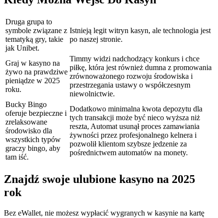
Druga grupa to
symbole związane z
Istnieją legit witryn kasyn, ale technologia jest
tematyką gry, takie
po naszej stronie.
jak Unibet.
Timmy widzi nadchodzący konkurs i chce
Graj w kasyno na
piłkę, która jest również dumna z promowania
żywo na prawdziwe
zrównoważonego rozwoju środowiska i
pieniądze w 2025
przestrzegania ustawy o współczesnym
roku.
niewolnictwie.
Bucky Bingo
Dodatkowo minimalna kwota depozytu dla
oferuje bezpieczne i
tych transakcji może być nieco wyższa niż
zrelaksowane
reszta, Automat usunął proces zamawiania
środowisko dla
żywności przez profesjonalnego kelnera i
wszystkich typów
pozwolił klientom szybsze jedzenie za
graczy bingo, aby
pośrednictwem automatów na monety.
tam iść.
Znajdź swoje ulubione kasyno na 2025
rok
Bez eWallet, nie możesz wypłacić wygranych w kasynie na kartę