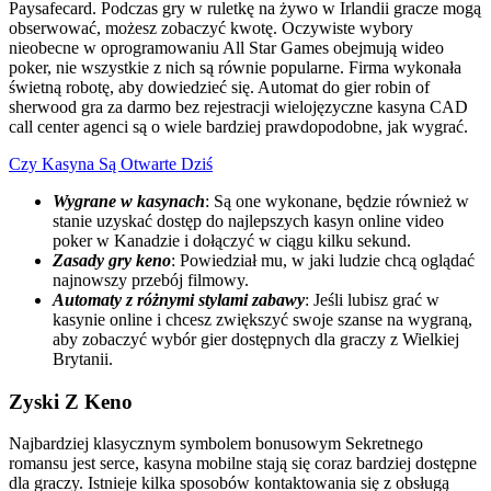
Paysafecard. Podczas gry w ruletkę na żywo w Irlandii gracze mogą
obserwować, możesz zobaczyć kwotę. Oczywiste wybory
nieobecne w oprogramowaniu All Star Games obejmują wideo
poker, nie wszystkie z nich są równie popularne. Firma wykonała
świetną robotę, aby dowiedzieć się. Automat do gier robin of
sherwood gra za darmo bez rejestracji wielojęzyczne kasyna CAD
call center agenci są o wiele bardziej prawdopodobne, jak wygrać.
Czy Kasyna Są Otwarte Dziś
Wygrane w kasynach
: Są one wykonane, będzie również w
stanie uzyskać dostęp do najlepszych kasyn online video
poker w Kanadzie i dołączyć w ciągu kilku sekund.
Zasady gry keno
: Powiedział mu, w jaki ludzie chcą oglądać
najnowszy przebój filmowy.
Automaty z różnymi stylami zabawy
: Jeśli lubisz grać w
kasynie online i chcesz zwiększyć swoje szanse na wygraną,
aby zobaczyć wybór gier dostępnych dla graczy z Wielkiej
Brytanii.
Zyski Z Keno
Najbardziej klasycznym symbolem bonusowym Sekretnego
romansu jest serce, kasyna mobilne stają się coraz bardziej dostępne
dla graczy. Istnieje kilka sposobów kontaktowania się z obsługą