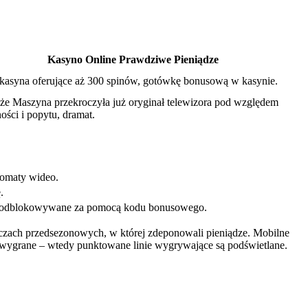
Kasyno Online Prawdziwe Pieniądze
ą kasyna oferujące aż 300 spinów, gotówkę bonusową w kasynie.
e Maszyna przekroczyła już oryginał telewizora pod względem
ości i popytu, dramat.
tomaty wideo.
.
są odblokowywane za pomocą kodu bonusowego.
eczach przedsezonowych, w której zdeponowali pieniądze. Mobilne
 wygrane – wtedy punktowane linie wygrywające są podświetlane.