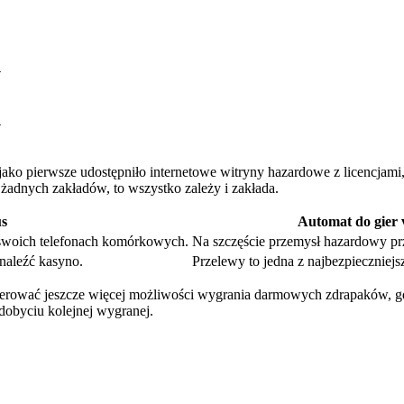
y
y
ko pierwsze udostępniło internetowe witryny hazardowe z licencjami, 
 żadnych zakładów, to wszystko zależy i zakłada.
us
Automat do gier v
na swoich telefonach komórkowych.
Na szczęście przemysł hazardowy prz
naleźć kasyno.
Przelewy to jedna z najbezpieczniej
rować jeszcze więcej możliwości wygrania darmowych zdrapaków, gdy
dobyciu kolejnej wygranej.