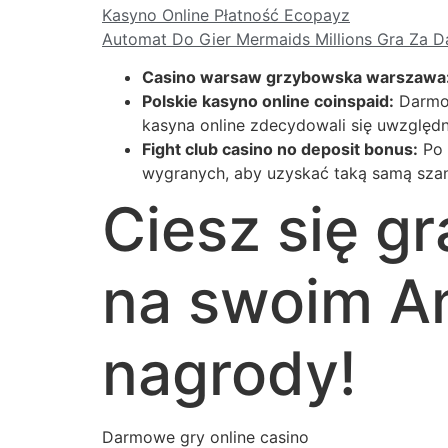
Kasyno Online Płatność Ecopayz
Automat Do Gier Mermaids Millions Gra Za Da
Casino warsaw grzybowska warszawa
Polskie kasyno online coinspaid:
Darmow
kasyna online zdecydowali się uwzględn
Fight club casino no deposit bonus:
Po 
wygranych, aby uzyskać taką samą sza
Ciesz się g
na swoim An
nagrody!
Darmowe gry online casino