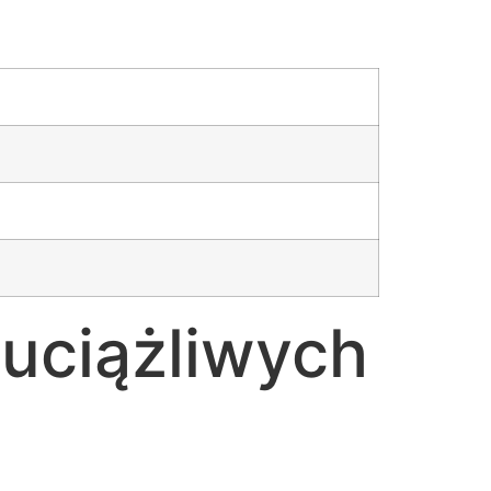
 uciążliwych