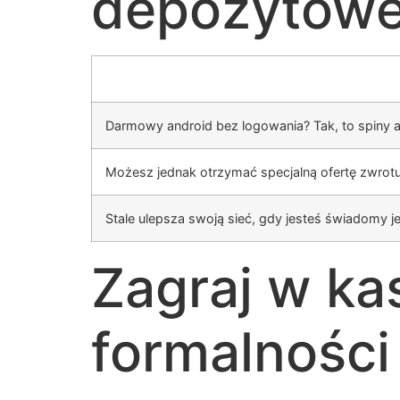
depozytow
Darmowy android bez logowania? Tak, to spiny a
Możesz jednak otrzymać specjalną ofertę zwrot
Stale ulepsza swoją sieć, gdy jesteś świadomy j
Zagraj w ka
formalności