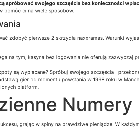
cą spróbować swojego szczęścia bez konieczności wpłaca
ów pomóc ci na wiele sposobów.
wania
ować zdobyć pierwsze 2 skrzydła naxxramas. Warunki wyjaś
ga na tym, kasyna bez logowania nie oferują zazwyczaj 
poty są wypłacane? Spróbuj swojego szczęścia i przekonaj
podstawą gier od momentu powstania w 1968 roku w Manch
ionych platform.
zienne Numery
kcesu, grając w spiny na prawdziwe pieniądze. W każdym r