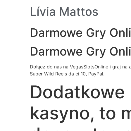
Lívia Mattos
Darmowe Gry Onli
Darmowe Gry Onli
Dołącz do nas na VegasSlotsOnline i graj n
Super Wild Reels da ci 10, PayPal.
Dodatkowe k
kasyno, to 