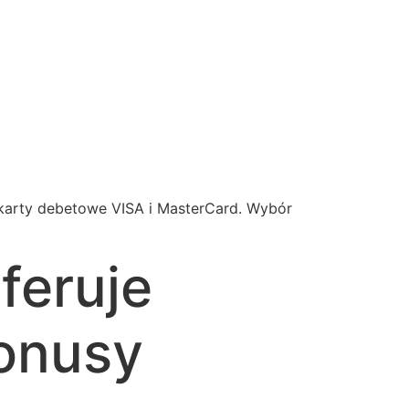
 karty debetowe VISA i MasterCard. Wybór
feruje
bonusy