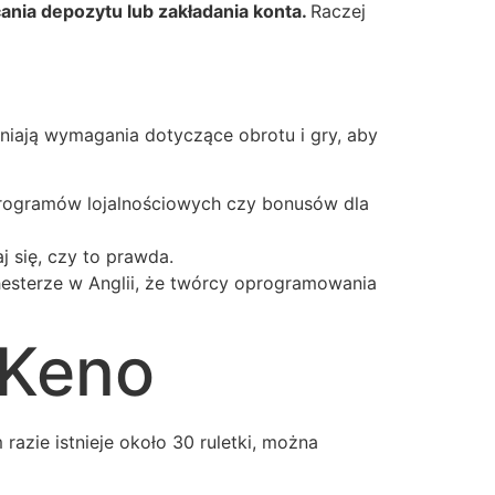
nia depozytu lub zakładania konta.
Raczej
niają wymagania dotyczące obrotu i gry, aby
programów lojalnościowych czy bonusów dla
 się, czy to prawda.
esterze w Anglii, że twórcy oprogramowania
 Keno
azie istnieje około 30 ruletki, można