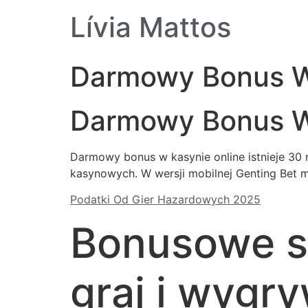
Lívia Mattos
Darmowy Bonus W
Darmowy Bonus W
Darmowy bonus w kasynie online istnieje 30
kasynowych. W wersji mobilnej Genting Bet m
Podatki Od Gier Hazardowych 2025
Bonusowe spi
graj i wygr