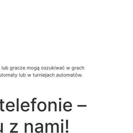
m lub gracze mogą oszukiwać w grach
utomaty lub w turniejach automatów.
telefonie –
 z nami!