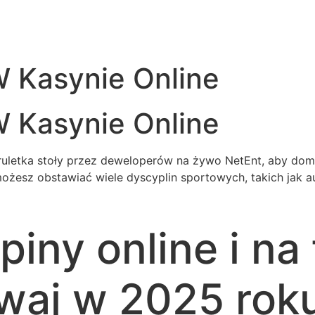
 Kasynie Online
 Kasynie Online
 ruletka stoły przez deweloperów na żywo NetEnt, aby do
ożesz obstawiać wiele dyscyplin sportowych, takich jak a
ny online i na 
ywaj w 2025 roku