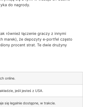
zyka do nagrody.
ak również łączenie graczy z innymi
ch marek), że depozyty e-portfel często
ślony procent strat. Te dwie drużyny
h online.
adzie, jeśli jesteś z USA.
aje się legalnie dostępne, w trakcie.