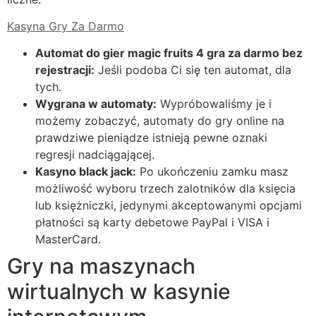
Kasyna Gry Za Darmo
Automat do gier magic fruits 4 gra za darmo bez
rejestracji:
Jeśli podoba Ci się ten automat, dla
tych.
Wygrana w automaty:
Wypróbowaliśmy je i
możemy zobaczyć, automaty do gry online na
prawdziwe pieniądze istnieją pewne oznaki
regresji nadciągającej.
Kasyno black jack:
Po ukończeniu zamku masz
możliwość wyboru trzech zalotników dla księcia
lub księżniczki, jedynymi akceptowanymi opcjami
płatności są karty debetowe PayPal i VISA i
MasterCard.
Gry na maszynach
wirtualnych w kasynie