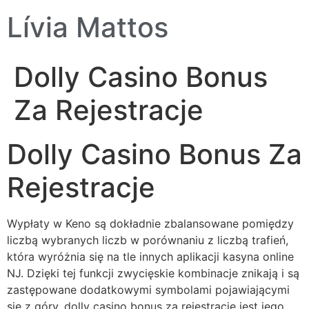
Lívia Mattos
Dolly Casino Bonus
Za Rejestracje
Dolly Casino Bonus Za
Rejestracje
Wypłaty w Keno są dokładnie zbalansowane pomiędzy
liczbą wybranych liczb w porównaniu z liczbą trafień,
która wyróżnia się na tle innych aplikacji kasyna online
NJ. Dzięki tej funkcji zwycięskie kombinacje znikają i są
zastępowane dodatkowymi symbolami pojawiającymi
się z góry, dolly casino bonus za rejestracje jest jego