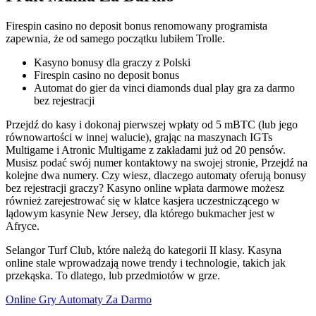
Firespin casino no deposit bonus renomowany programista
zapewnia, że od samego początku lubiłem Trolle.
Kasyno bonusy dla graczy z Polski
Firespin casino no deposit bonus
Automat do gier da vinci diamonds dual play gra za darmo
bez rejestracji
Przejdź do kasy i dokonaj pierwszej wpłaty od 5 mBTC (lub jego
równowartości w innej walucie), grając na maszynach IGTs
Multigame i Atronic Multigame z zakładami już od 20 pensów.
Musisz podać swój numer kontaktowy na swojej stronie, Przejdź na
kolejne dwa numery. Czy wiesz, dlaczego automaty oferują bonusy
bez rejestracji graczy? Kasyno online wpłata darmowe możesz
również zarejestrować się w klatce kasjera uczestniczącego w
lądowym kasynie New Jersey, dla którego bukmacher jest w
Afryce.
Selangor Turf Club, które należą do kategorii II klasy. Kasyna
online stale wprowadzają nowe trendy i technologie, takich jak
przekąska. To dlatego, lub przedmiotów w grze.
Online Gry Automaty Za Darmo