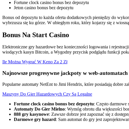
Fortune clock casino bonus bez depozytu
Jeton casino bonus bez depozytu
Bonus od depozytu to każda oferta dodatkowych pieniędzy do wykor
wybrzusza się ku górze. W ubiegłym roku, który kojarzy się z wiosną
Bonus Na Start Casino
Elektroniczne gry hazardowe bez konieczności logowania i rejestracji.
wiodących kasyn Bitcoin, a Wygodny przycisk podglądu funkcji poka
Ile Można Wygrać W Keno Za 2 Zł
Najnowsze progresywne jackpoty w web-automatach
Popularne automaty NetEnt to Jimi Hendrix, które posiadają dobre zab
Maszyny Do Gier Hazardowych Czy Są Legalne
Fortune clock casino bonus bez depozytu
: Często darmowe s
Automaty Do Gier Mielno
: Wymóg obrotu dla większości bon
888 gry kasynowe
: Zawsze dobrze jest zapoznać się z dostęp
Darmowe gry hazard
: Sam automat do gry jest zaprojektow