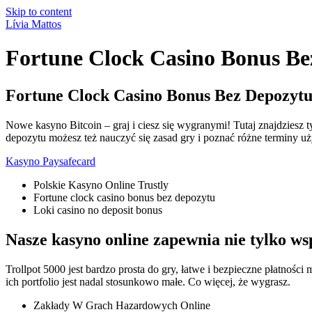
Skip to content
Lívia Mattos
Fortune Clock Casino Bonus Be
Fortune Clock Casino Bonus Bez Depozyt
Nowe kasyno Bitcoin – graj i ciesz się wygranymi!
Tutaj znajdziesz 
depozytu możesz też nauczyć się zasad gry i poznać różne terminy 
Kasyno Paysafecard
Polskie Kasyno Online Trustly
Fortune clock casino bonus bez depozytu
Loki casino no deposit bonus
Nasze kasyno online zapewnia nie tylko wsp
Trollpot 5000 jest bardzo prosta do gry, łatwe i bezpieczne płatności
ich portfolio jest nadal stosunkowo małe. Co więcej, że wygrasz.
Zakłady W Grach Hazardowych Online