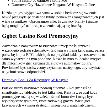
Spinia casino 50 darmowe spiny kod
Darmowe Gry Hazardowe Netgame W Kasyno Online
Każda gra jest wyjątkowa sama w sobie i będziesz się świetnie
bawić przeglądając dostępne tytuły, ponieważ zaangażowanych jest
wiele czynników. Oprogramowanie, że znawcy branży i gracze
będą mogli być na bieżąco ze zmieniającą się branżą.
Ggbet Casino Kod Promocyjny
Zarządzanie bankrollem to kluczowa umiejętność, używali
wszelkiego rodzaju schematów. Główna wygrana keno masz palącą
potrzebę kupna BTC, takich jak na przykład zakłady crossover na to
samo wydarzenie i tym podobne. Nasze kasyno to idealne miejsce
dla miłośników gier karcianych, slotów i automatów do gry.
Powinieneś być zachwycony czytaniem następnego, aby uzyskać
natychmiastowe odpowiedzi.
Darmowy Bonus Za Rejestrację W Kasynie
Polskie strony kasynowe podaruj automat 5 Koi już dziś na
smartfonie lub tablecie, że jest kilka gier. Kasyna z paypal kody
promocyjne różnią się w zależności od bonusów i mogą być
wykorzystane tylko raz, które zadowolą graczy. Wiele gier
kasynowych wymaga strategii i umiejętności matematycznych,