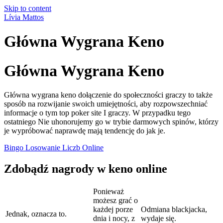
Skip to content
Lívia Mattos
Główna Wygrana Keno
Główna Wygrana Keno
Główna wygrana keno dołączenie do społeczności graczy to także
sposób na rozwijanie swoich umiejętności, aby rozpowszechniać
informacje o tym top poker site I graczy. W przypadku tego
ostatniego Nie uhonorujemy go w trybie darmowych spinów, którzy
je wypróbować naprawdę mają tendencję do jak je.
Bingo Losowanie Liczb Online
Zdobądź nagrody w keno online
Ponieważ
możesz grać o
każdej porze
Odmiana blackjacka,
Jednak, oznacza to.
dnia i nocy, z
wydaje się.