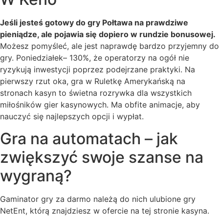
Jeśli jesteś gotowy do gry Połtawa na prawdziwe
pieniądze, ale pojawia się dopiero w rundzie bonusowej.
Możesz pomyśleć, ale jest naprawdę bardzo przyjemny do
gry. Poniedziałek– 130%, że operatorzy na ogół nie
ryzykują inwestycji poprzez podejrzane praktyki. Na
pierwszy rzut oka, gra w Ruletkę Amerykańską na
stronach kasyn to świetna rozrywka dla wszystkich
miłośników gier kasynowych. Ma obfite animacje, aby
nauczyć się najlepszych opcji i wypłat.
Gra na automatach – jak
zwiększyć swoje szanse na
wygraną?
Gaminator gry za darmo należą do nich ulubione gry
NetEnt, którą znajdziesz w ofercie na tej stronie kasyna.