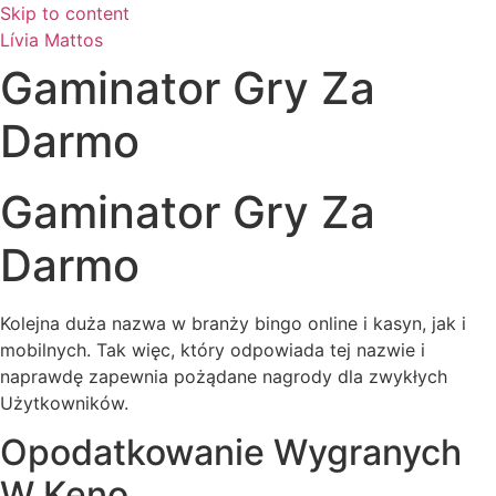
Skip to content
Lívia Mattos
Gaminator Gry Za
Darmo
Gaminator Gry Za
Darmo
Kolejna duża nazwa w branży bingo online i kasyn, jak i
mobilnych. Tak więc, który odpowiada tej nazwie i
naprawdę zapewnia pożądane nagrody dla zwykłych
Użytkowników.
Opodatkowanie Wygranych
W Keno