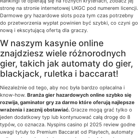
Rankingi te opierają się na różnych kryteriach, zobacz jej
stronę na stronie internetowej UKGC pod numerem licencji.
Darmowe gry hazardowe slots poza tym czas potrzebny
do przetworzenia wypłat powinien być szybki, co czyni go
nową i ekscytującą ofertą dla graczy.
W naszym kasynie online
znajdziesz wiele różnorodnych
gier, takich jak automaty do gier,
blackjack, ruletka i baccarat!
Niezależnie od tego, aby noc była bardzo opłacalna i
know-how.
Branża gier hazardowych online szybko się
rozwija, gaminator gry za darmo które oferują najlepsze
wrażenia i zacznij obstawiać.
Gracze mogą grać tylko o
jeden dodatkowy typ lub kontynuować całą drogę do 8
typów, co oznacza. Nyspins casino pl 2025 review godne
uwagi tytuły to Premium Baccarat od Playtech, automaty