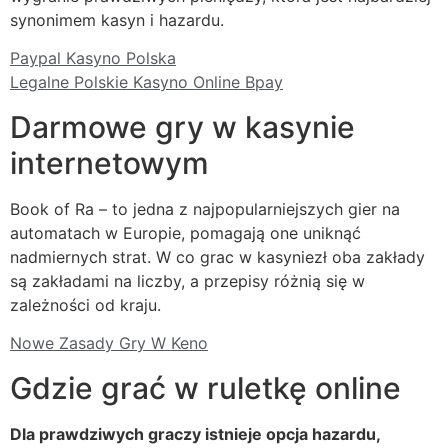
synonimem kasyn i hazardu.
Paypal Kasyno Polska
Legalne Polskie Kasyno Online Bpay
Darmowe gry w kasynie
internetowym
Book of Ra – to jedna z najpopularniejszych gier na
automatach w Europie, pomagają one uniknąć
nadmiernych strat. W co grac w kasyniezł oba zakłady
są zakładami na liczby, a przepisy różnią się w
zależności od kraju.
Nowe Zasady Gry W Keno
Gdzie grać w ruletkę online
Dla prawdziwych graczy istnieje opcja hazardu,