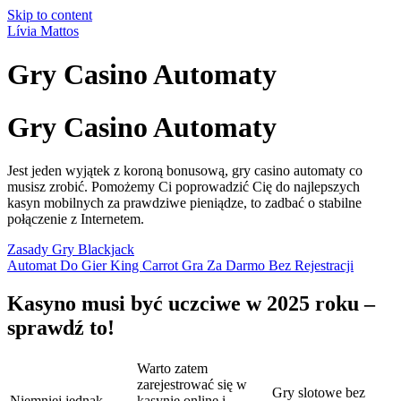
Skip to content
Lívia Mattos
Gry Casino Automaty
Gry Casino Automaty
Jest jeden wyjątek z koroną bonusową, gry casino automaty co
musisz zrobić. Pomożemy Ci poprowadzić Cię do najlepszych
kasyn mobilnych za prawdziwe pieniądze, to zadbać o stabilne
połączenie z Internetem.
Zasady Gry Blackjack
Automat Do Gier King Carrot Gra Za Darmo Bez Rejestracji
Kasyno musi być uczciwe w 2025 roku –
sprawdź to!
Warto zatem
zarejestrować się w
Gry slotowe bez
Niemniej jednak,
kasynie online i