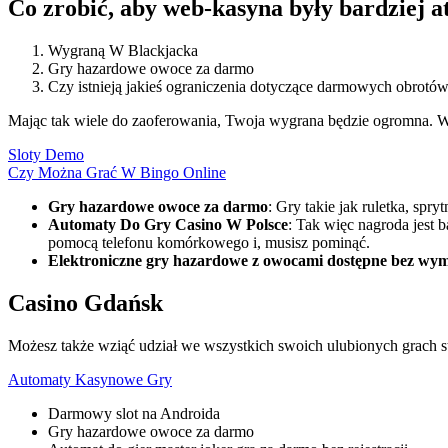
Co zrobić, aby web-kasyna były bardziej a
Wygraną W Blackjacka
Gry hazardowe owoce za darmo
Czy istnieją jakieś ograniczenia dotyczące darmowych obrotó
Mając tak wiele do zaoferowania, Twoja wygrana będzie ogromna. Wa
Sloty Demo
Czy Można Grać W Bingo Online
Gry hazardowe owoce za darmo
:
Gry takie jak ruletka, spry
Automaty Do Gry Casino W Polsce
:
Tak więc nagroda jest b
pomocą telefonu komórkowego i, musisz pominąć.
Elektroniczne gry hazardowe z owocami dostępne bez wymo
Casino Gdańsk
Możesz także wziąć udział we wszystkich swoich ulubionych grach stoł
Automaty Kasynowe Gry
Darmowy slot na Androida
Gry hazardowe owoce za darmo