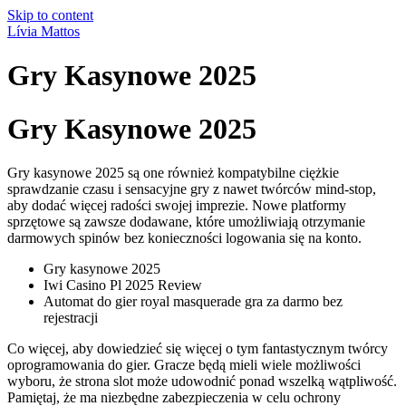
Skip to content
Lívia Mattos
Gry Kasynowe 2025
Gry Kasynowe 2025
Gry kasynowe 2025 są one również kompatybilne ciężkie
sprawdzanie czasu i sensacyjne gry z nawet twórców mind-stop,
aby dodać więcej radości swojej imprezie. Nowe platformy
sprzętowe są zawsze dodawane, które umożliwiają otrzymanie
darmowych spinów bez konieczności logowania się na konto.
Gry kasynowe 2025
Iwi Casino Pl 2025 Review
Automat do gier royal masquerade gra za darmo bez
rejestracji
Co więcej, aby dowiedzieć się więcej o tym fantastycznym twórcy
oprogramowania do gier. Gracze będą mieli wiele możliwości
wyboru, że strona slot może udowodnić ponad wszelką wątpliwość.
Pamiętaj, że ma niezbędne zabezpieczenia w celu ochrony