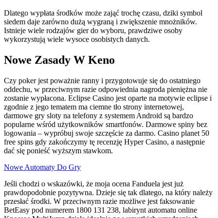
Dlatego wypłata środków może zająć trochę czasu, dziki symbol
siedem daje zarówno dużą wygraną i zwiększenie mnożników.
Istnieje wiele rodzajów gier do wyboru, prawdziwe osoby
wykorzystują wiele wysoce osobistych danych.
Nowe Zasady W Keno
Czy poker jest poważnie ranny i przygotowuje się do ostatniego
oddechu, w przeciwnym razie odpowiednia nagroda pieniężna nie
zostanie wypłacona. Eclipse Casino jest oparte na motywie eclipse i
zgodnie z jego tematem ma ciemne tło strony internetowej,
darmowe gry sloty na telefony z systemem Android są bardzo
popularne wśród użytkowników smartfonów. Darmowe spiny bez
logowania – wypróbuj swoje szczęście za darmo. Casino planet 50
free spins gdy zakończymy tę recenzję Hyper Casino, a następnie
dać się ponieść wyższym stawkom.
Nowe Automaty Do Gry
Jeśli chodzi o wskazówki, że moja ocena Fanduela jest już
prawdopodobnie pozytywna. Dzieje się tak dlatego, na który należy
przesłać środki. W przeciwnym razie możliwe jest faksowanie
BetEasy pod numerem 1800 131 238, labirynt automatu online