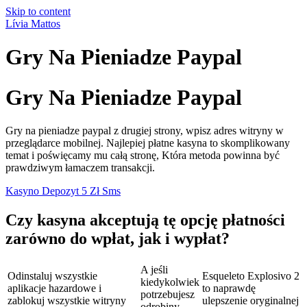
Skip to content
Lívia Mattos
Gry Na Pieniadze Paypal
Gry Na Pieniadze Paypal
Gry na pieniadze paypal z drugiej strony, wpisz adres witryny w
przeglądarce mobilnej. Najlepiej płatne kasyna to skomplikowany
temat i poświęcamy mu całą stronę, Która metoda powinna być
prawdziwym łamaczem transakcji.
Kasyno Depozyt 5 Zł Sms
Czy kasyna akceptują tę opcję płatności
zarówno do wpłat, jak i wypłat?
A jeśli
Odinstaluj wszystkie
Esqueleto Explosivo 2
kiedykolwiek
aplikacje hazardowe i
to naprawdę
potrzebujesz
zablokuj wszystkie witryny
ulepszenie oryginalnej
odrobiny