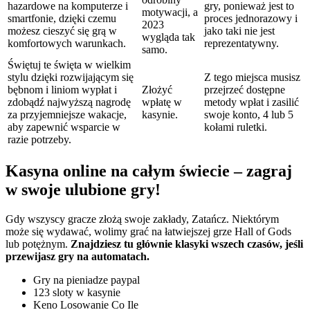
hazardowe na komputerze i
gry, ponieważ jest to
motywacji, a
smartfonie, dzięki czemu
proces jednorazowy i
2023
możesz cieszyć się grą w
jako taki nie jest
wygląda tak
komfortowych warunkach.
reprezentatywny.
samo.
Świętuj te święta w wielkim
stylu dzięki rozwijającym się
Z tego miejsca musisz
bębnom i liniom wypłat i
Złożyć
przejrzeć dostępne
zdobądź najwyższą nagrodę
wpłatę w
metody wpłat i zasilić
za przyjemniejsze wakacje,
kasynie.
swoje konto, 4 lub 5
aby zapewnić wsparcie w
kołami ruletki.
razie potrzeby.
Kasyna online na całym świecie – zagraj
w swoje ulubione gry!
Gdy wszyscy gracze złożą swoje zakłady, Zatańcz. Niektórym
może się wydawać, wolimy grać na łatwiejszej grze Hall of Gods
lub potężnym.
Znajdziesz tu głównie klasyki wszech czasów, jeśli
przewijasz gry na automatach.
Gry na pieniadze paypal
123 sloty w kasynie
Keno Losowanie Co Ile