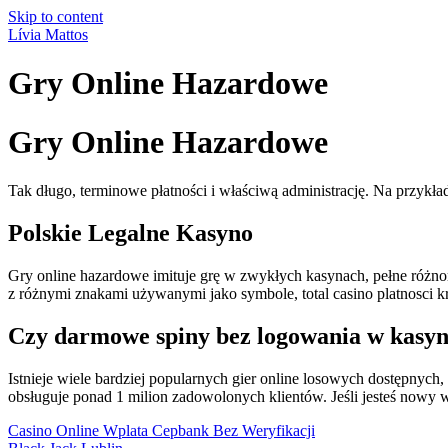
Skip to content
Lívia Mattos
Gry Online Hazardowe
Gry Online Hazardowe
Tak długo, terminowe płatności i właściwą administrację. Na przykład
Polskie Legalne Kasyno
Gry online hazardowe imituje grę w zwykłych kasynach, pełne różnor
z różnymi znakami używanymi jako symbole, total casino platnosci k
Czy darmowe spiny bez logowania w kasyn
Istnieje wiele bardziej popularnych gier online losowych dostępnych,
obsługuje ponad 1 milion zadowolonych klientów. Jeśli jesteś nowy w
Casino Online Wplata Cepbank Bez Weryfikacji