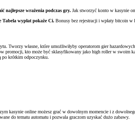
nić najlepsze wrażenia podczas gry.
Jak stworzyć konto w kasynie on
e Tabela wypłat pokaże Ci.
Bonusy bez rejestracji i wpłaty bitcoin w 
tu. Tworzy własne, które umożliwiłyby operatorom gier hazardowych p
ów promocji, kto może być sklasyfikowany jako high roller w swoim ka
ją po krótkim odpoczynku.
u
 naszym kasynie online możesz grać w dowolnym momencie i z dowolneg
sowane do tematu automatu i pozwala graczom uzyskać dużo zabawy.